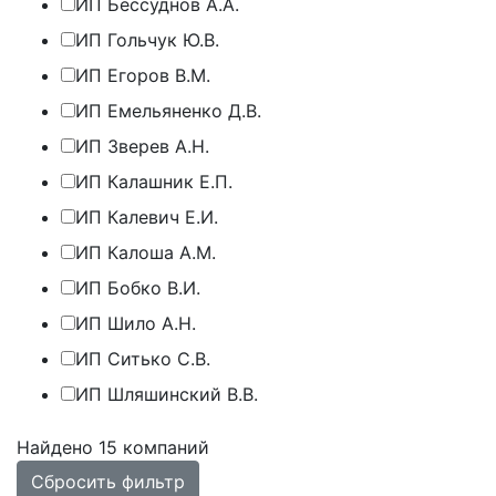
ИП Бессуднов А.А.
ИП Гольчук Ю.В.
ИП Егоров В.М.
ИП Емельяненко Д.В.
ИП Зверев А.Н.
ИП Калашник Е.П.
ИП Калевич Е.И.
ИП Калоша А.М.
ИП Бобко В.И.
ИП Шило А.Н.
ИП Ситько С.В.
ИП Шляшинский В.В.
Найдено 15 компаний
Сбросить фильтр