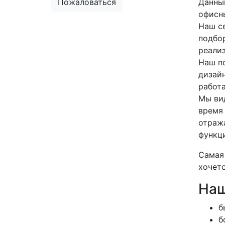
Пожаловаться
Данный
офисн
Наш се
подбо
реализ
Наш п
дизай
работа
Мы ви
время
отраж
функц
Самая 
хочетс
Наш
б
б