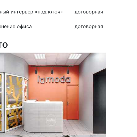
ный интерьер «под ключ»
договорная
енение офиса
договорная
то