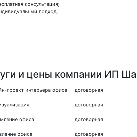
есплатная консультация;
ндивидуальный подход.
уги и цены компании ИП Ша
йн-проект интерьера офиса
договорная
изуализация
договорная
мление офиса
договорная
вление офиса
договорная