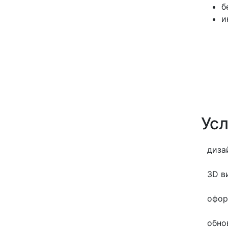
б
и
Усл
диза
3D в
офор
обно