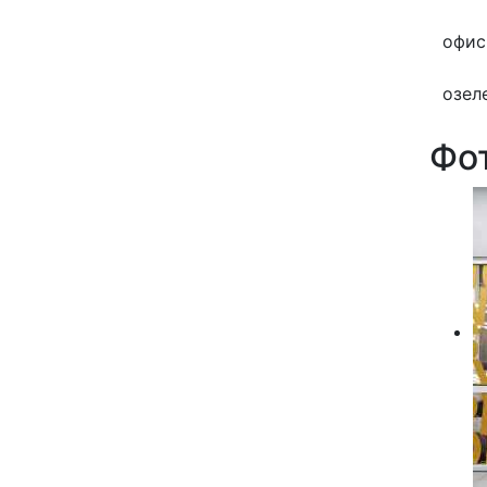
офис
озел
Фо