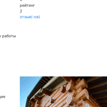
рейтинг
2
отзыв(-ов)
ы работы
щее