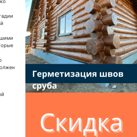
ько
тадии
ой
ашими
торые
о
должен
ый