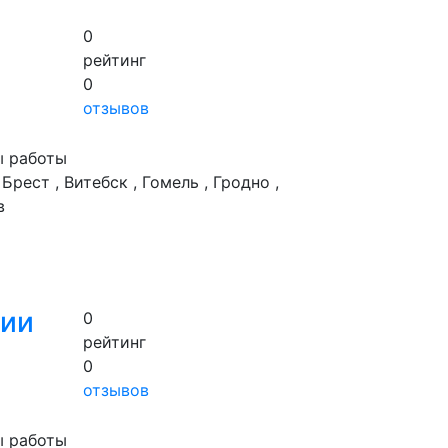
0
рейтинг
0
отзывов
ы работы
 Брест , Витебск , Гомель , Гродно ,
в
ции
0
рейтинг
0
отзывов
ы работы