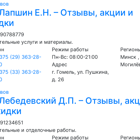
ывов
Лапшин Е.Н. – Отзывы, акции и
дки
490788779
тельные услуги и материалы.
он
Режим работы
Регион
375 (29) 363-28-
Пн-Вс: 08:00-21:00
Минск ,
0
Адрес
Могилё
375 (33) 363-28-
г. Гомель, ул. Пушкина,
0
д. 26
ывов
Лебедевский Д.П. – Отзывы, ак
кидки
291234651
тельные и отделочные работы.
он
Режим работы
Регион