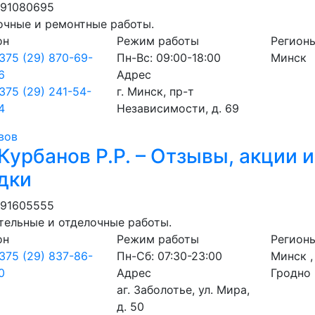
291080695
очные и ремонтные работы.
он
Режим работы
Регион
375 (29) 870-69-
Пн-Вс: 09:00-18:00
Минск
6
Адрес
375 (29) 241-54-
г. Минск, пр-т
4
Независимости, д. 69
вов
Курбанов Р.Р. – Отзывы, акции и
дки
691605555
тельные и отделочные работы.
он
Режим работы
Регион
375 (29) 837-86-
Пн-Сб: 07:30-23:00
Минск ,
0
Адрес
Гродно
аг. Заболотье, ул. Мира,
д. 50