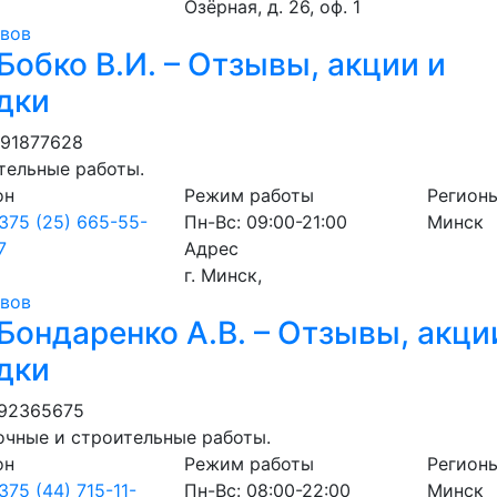
Озёрная, д. 26, оф. 1
ывов
Бобко В.И. – Отзывы, акции и
дки
691877628
тельные работы.
он
Режим работы
Регион
375 (25) 665-55-
Пн-Вс: 09:00-21:00
Минск
7
Адрес
г. Минск,
ывов
Бондаренко А.В. – Отзывы, акци
дки
192365675
очные и строительные работы.
он
Режим работы
Регион
375 (44) 715-11-
Пн-Вс: 08:00-22:00
Минск