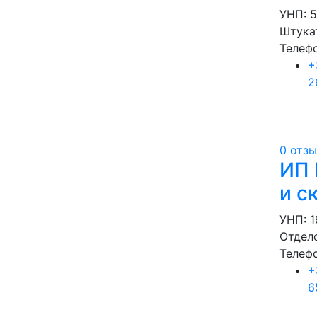
УНП: 
Штука
Телеф
+
2
0 отз
ИП 
и с
УНП: 1
Отдел
Телеф
+
6