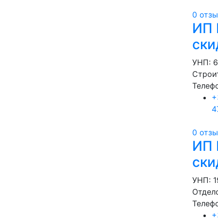
0 отз
ИП 
ски
УНП: 
Строи
Телеф
+
4
0 отз
ИП 
ски
УНП: 
Отдел
Телеф
+