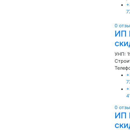
+
7
0 отз
ИП 
ски
УНП: 
Строит
Телеф
+
7
+
4
0 отз
ИП 
ски