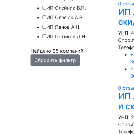
0 отз
ИП Олейник В.П.
ИП 
ИП Олесюк А.Р.
ски
ИП Панов А.Н.
УНП: 
ИП Петиков Д.Н.
Строи
Телеф
Найдено 95 компаний
+
Сбросить фильтр
3
+
3
0 отз
ИП 
и с
УНП: 
Строи
Телеф