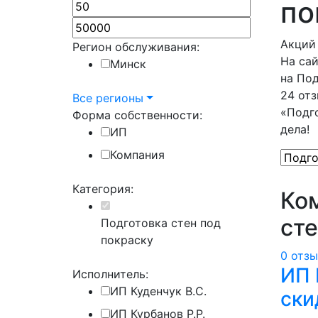
по
Акций 
Регион обслуживания:
На сай
Минск
на Под
24 отз
Все регионы
«Подго
Форма собственности:
дела!
ИП
Компания
Категория:
Ко
сте
Подготовка стен под
покраску
0 отз
ИП 
Исполнитель:
ИП Куденчук В.С.
ски
ИП Курбанов Р.Р.