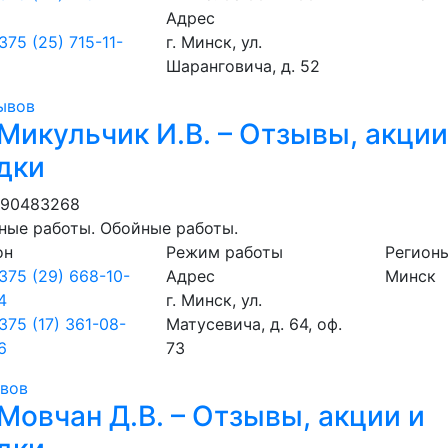
1
Адрес
375 (25) 715-11-
г. Минск, ул.
1
Шаранговича, д. 52
ывов
Микульчик И.В. – Отзывы, акции
дки
690483268
ные работы. Обойные работы.
он
Режим работы
Регион
375 (29) 668-10-
Адрес
Минск
4
г. Минск, ул.
375 (17) 361-08-
Матусевича, д. 64, оф.
6
73
ывов
Мовчан Д.В. – Отзывы, акции и