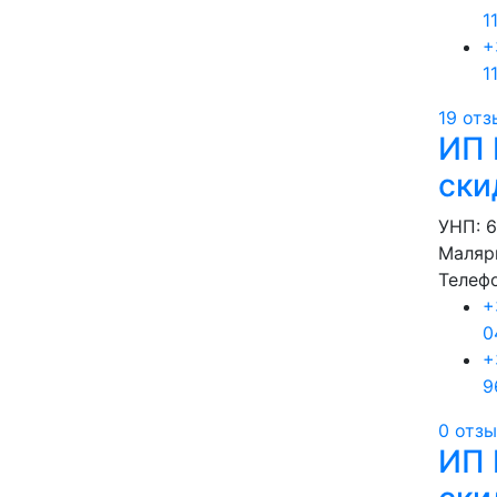
1
+
1
19 отз
ИП 
ски
УНП: 
Маляр
Телеф
+
0
+
9
0 отз
ИП 