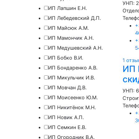
УНП: 
ИП Лапшин Е.Н.
Отдел
ИП Лебедевский Д.П.
Телеф
+
ИП Майсюк А.М.
4
ИП Мамончик А.Н.
+
ИП Медушевский А.Н.
5
ИП Бобко В.И.
1 отзы
ИП 
ИП Бондаренко А.В.
ски
ИП Микульчик И.В.
ИП Мовчан Д.В.
УНП: 
ИП Моисеенко Ю.М.
Строи
Телеф
ИП Никитёнок М.Н.
+
ИП Новик А.П.
3
ИП Семкин Е.В.
ИП Огородник В.А.