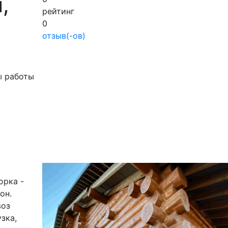
,
рейтинг
0
отзыв(-ов)
ы работы
орка -
он.
воз
зка,