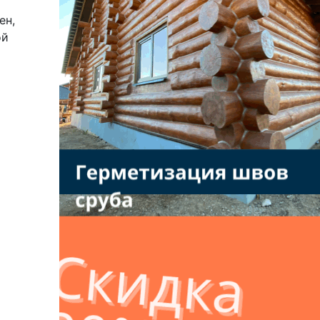
ен,
ой