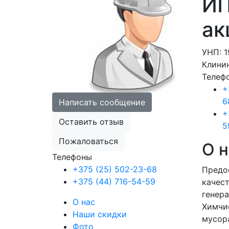
ИП
ак
УНП: 
Клинин
Телеф
+
6
Написать сообщение
+
Оставить отзыв
5
Пожаловаться
О н
Телефоны
+375 (25) 502-23-68
Предо
+375 (44) 716-54-59
качест
генера
О нас
Химчис
Наши скидки
мусора
Фото