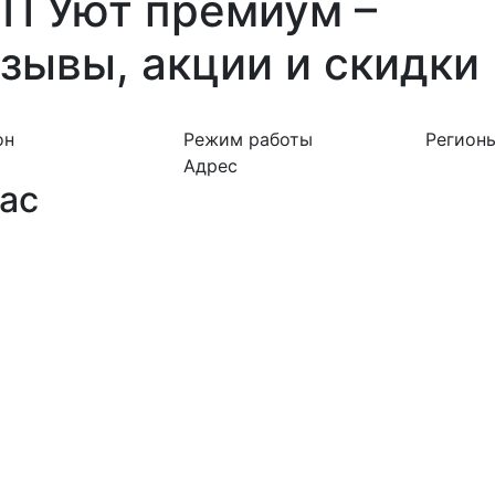
П Уют премиум –
зывы, акции и скидки
он
Режим работы
Регион
Адрес
ас